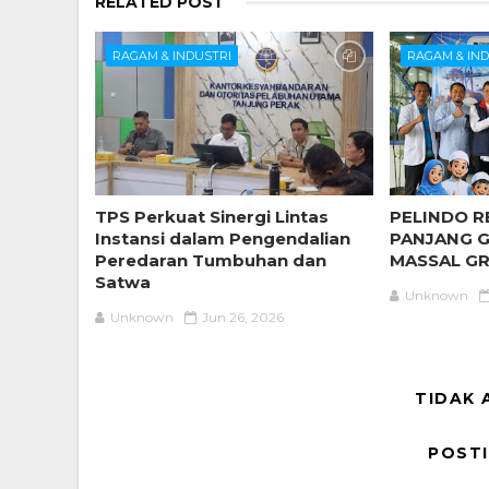
RELATED POST
RAGAM & INDUSTRI
RAGAM & IN
TPS Perkuat Sinergi Lintas
PELINDO R
Instansi dalam Pengendalian
PANJANG G
Peredaran Tumbuhan dan
MASSAL GR
Satwa
Unknown
Unknown
Jun 26, 2026
TIDAK 
POST