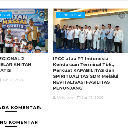
DUSTRI
BISNIS GLOBAL
EGIONAL 2
IPCC atau PT Indonesia
ELAR KHITAN
Kendaraan Terminal Tbk.,
ATIS
Perkuat KAPABILITAS dan
SPIRITUALITAS SDM Melalui
Jun 25, 2026
REVITALISASI FASILITAS
PENUNJANG
Unknown
Jun 19, 2026
ADA KOMENTAR:
ING KOMENTAR