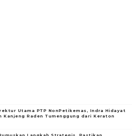
rektur Utama PTP NonPetikemas, Indra Hidayat
an Kanjeng Raden Tumenggung dari Keraton
Rumuskan Langkah Strategis, Pastikan