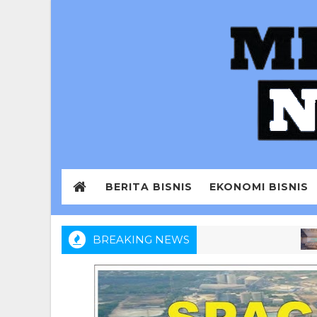
BERITA BISNIS
EKONOMI BISNIS
BREAKING NEWS
BERITA
numpang KM Mutiara Sentosa II