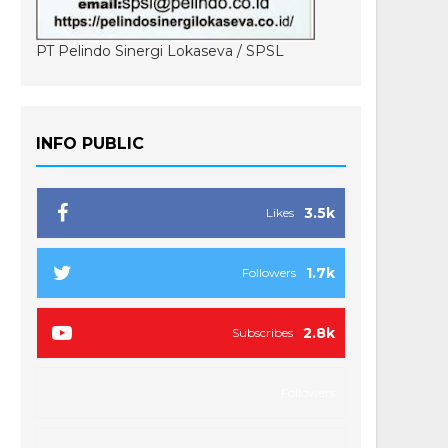
PT Pelindo Sinergi Lokaseva / SPSL
INFO PUBLIC
3.5k
Likes
1.7k
Followers
2.8k
Subscribes
Followers