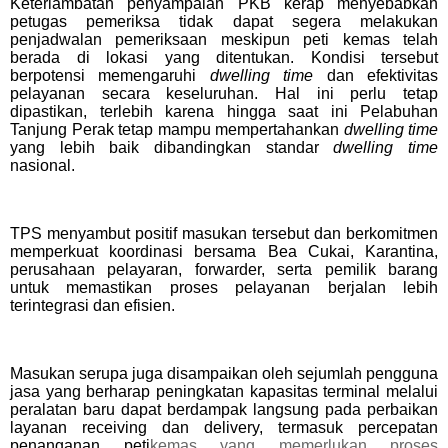
Keterlambatan penyampaian PKB kerap menyebabkan
petugas pemeriksa tidak dapat segera melakukan
penjadwalan pemeriksaan meskipun peti kemas telah
berada di lokasi yang ditentukan. Kondisi tersebut
berpotensi memengaruhi
dwelling time
dan efektivitas
pelayanan secara keseluruhan. Hal ini perlu tetap
dipastikan, terlebih karena hingga saat ini Pelabuhan
Tanjung Perak tetap mampu mempertahankan
dwelling time
yang lebih baik dibandingkan standar
dwelling time
nasional.
TPS menyambut positif masukan tersebut dan berkomitmen
memperkuat koordinasi bersama Bea Cukai, Karantina,
perusahaan pelayaran, forwarder, serta pemilik barang
untuk memastikan proses pelayanan berjalan lebih
terintegrasi dan efisien.
Masukan serupa juga disampaikan oleh sejumlah pengguna
jasa yang berharap peningkatan kapasitas terminal melalui
peralatan baru dapat berdampak langsung pada perbaikan
layanan receiving dan delivery, termasuk percepatan
penanganan peti
kemas yang memerlukan proses