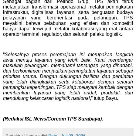
Sebagai bagian dari Pelindo Grup, TPS akan terus
melanjutkan transformasi operasional melalui peningkatan
infrastruktur, digitalisasi layanan, serta penguatan budaya
pelayanan yang berorientasi pada pelanggan. TPS
meyakini bahwa pelabuhan yang efisien dan kompetitif
hanya dapat terwujud melalui kolaborasi yang erat antara
operator terminal, regulator, dan seluruh pelaku logistik.
“
Selesainya proses peremajaan ini merupakan langkah
awal menuju layanan yang lebih baik. Kami mendengar
masukan pelanggan, memahami tantangan yang dihadapi,
dan berkomitmen menjadikan peningkatan layanan sebagai
prioritas utama. Dengan dukungan fasilitas dan peralatan
yang telah ditingkatkan serta kolaborasi dengan seluruh
pemangku kepentingan, TPS siap melayani kembali dengan
memberikan layanan yang lebih andal, produktif, dan
mendukung kelancaran logistik nasional
,” tutup Bayu.
(Redaksi ISL News/Corcom TPS Surabaya).
Redaktur Utama
edisi
Rabu, Juli 08, 2026