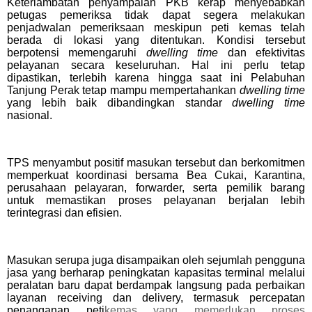
Keterlambatan penyampaian PKB kerap menyebabkan
petugas pemeriksa tidak dapat segera melakukan
penjadwalan pemeriksaan meskipun peti kemas telah
berada di lokasi yang ditentukan. Kondisi tersebut
berpotensi memengaruhi
dwelling time
dan efektivitas
pelayanan secara keseluruhan. Hal ini perlu tetap
dipastikan, terlebih karena hingga saat ini Pelabuhan
Tanjung Perak tetap mampu mempertahankan
dwelling time
yang lebih baik dibandingkan standar
dwelling time
nasional.
TPS menyambut positif masukan tersebut dan berkomitmen
memperkuat koordinasi bersama Bea Cukai, Karantina,
perusahaan pelayaran, forwarder, serta pemilik barang
untuk memastikan proses pelayanan berjalan lebih
terintegrasi dan efisien.
Masukan serupa juga disampaikan oleh sejumlah pengguna
jasa yang berharap peningkatan kapasitas terminal melalui
peralatan baru dapat berdampak langsung pada perbaikan
layanan receiving dan delivery, termasuk percepatan
penanganan peti
kemas yang memerlukan proses