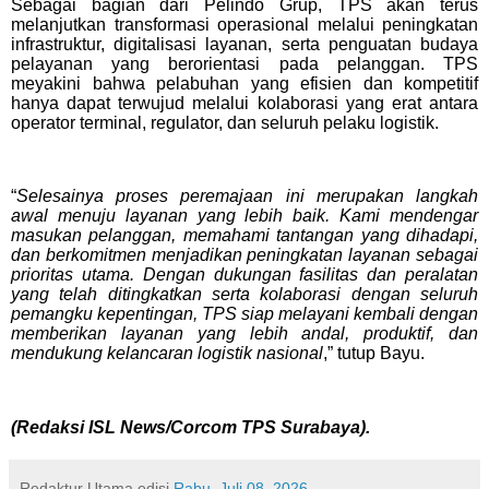
Sebagai bagian dari Pelindo Grup, TPS akan terus
melanjutkan transformasi operasional melalui peningkatan
infrastruktur, digitalisasi layanan, serta penguatan budaya
pelayanan yang berorientasi pada pelanggan. TPS
meyakini bahwa pelabuhan yang efisien dan kompetitif
hanya dapat terwujud melalui kolaborasi yang erat antara
operator terminal, regulator, dan seluruh pelaku logistik.
“
Selesainya proses peremajaan ini merupakan langkah
awal menuju layanan yang lebih baik. Kami mendengar
masukan pelanggan, memahami tantangan yang dihadapi,
dan berkomitmen menjadikan peningkatan layanan sebagai
prioritas utama. Dengan dukungan fasilitas dan peralatan
yang telah ditingkatkan serta kolaborasi dengan seluruh
pemangku kepentingan, TPS siap melayani kembali dengan
memberikan layanan yang lebih andal, produktif, dan
mendukung kelancaran logistik nasional
,” tutup Bayu.
(Redaksi ISL News/Corcom TPS Surabaya).
Redaktur Utama
edisi
Rabu, Juli 08, 2026