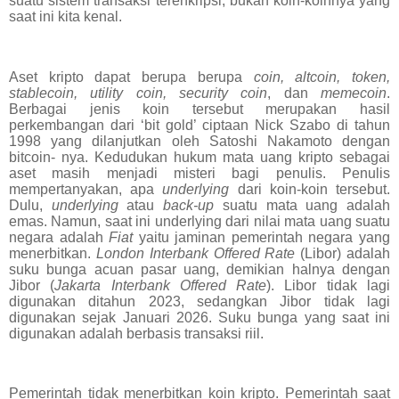
suatu sistem transaksi terenkripsi, bukan koin-koinnya yang
saat ini kita kenal.
Aset kripto dapat berupa berupa
coin, altcoin, token,
stablecoin, utility coin, security coin
, dan
memecoin
.
Berbagai jenis koin tersebut merupakan hasil
perkembangan dari ‘bit gold’ ciptaan Nick Szabo di tahun
1998 yang dilanjutkan oleh Satoshi Nakamoto dengan
bitcoin- nya. Kedudukan hukum mata uang kripto sebagai
aset masih menjadi misteri bagi penulis. Penulis
mempertanyakan, apa
underlying
dari koin-koin tersebut.
Dulu,
underlying
atau
back-up
suatu mata uang adalah
emas. Namun, saat ini underlying dari nilai mata uang suatu
negara adalah
Fiat
yaitu jaminan pemerintah negara yang
menerbitkan.
London Interbank Offered Rate
(Libor) adalah
suku bunga acuan pasar uang, demikian halnya dengan
Jibor (
Jakarta Interbank Offered Rate
). Libor tidak lagi
digunakan ditahun 2023, sedangkan Jibor tidak lagi
digunakan sejak Januari 2026. Suku bunga yang saat ini
digunakan adalah berbasis transaksi riil.
Pemerintah tidak menerbitkan koin kripto. Pemerintah saat