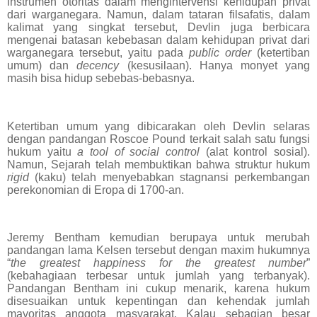
instrumen otoritas dalam mengintervensi kehidupan privat
dari warganegara. Namun, dalam tataran filsafatis, dalam
kalimat yang singkat tersebut, Devlin juga berbicara
mengenai batasan kebebasan dalam kehidupan privat dari
warganegara tersebut, yaitu pada
public order
(ketertiban
umum) dan
decency
(kesusilaan). Hanya monyet yang
masih bisa hidup sebebas-bebasnya.
Ketertiban umum yang dibicarakan oleh Devlin selaras
dengan pandangan Roscoe Pound terkait salah satu fungsi
hukum yaitu
a tool of social control
(alat kontrol sosial).
Namun, Sejarah telah membuktikan bahwa struktur hukum
rigid
(kaku) telah menyebabkan stagnansi perkembangan
perekonomian di Eropa di 1700-an.
Jeremy Bentham kemudian berupaya untuk merubah
pandangan lama Kelsen tersebut dengan maxim hukumnya
“
the greatest happiness for the greatest number
”
(kebahagiaan terbesar untuk jumlah yang terbanyak).
Pandangan Bentham ini cukup menarik, karena hukum
disesuaikan untuk kepentingan dan kehendak jumlah
mayoritas anggota masyarakat. Kalau sebagian besar