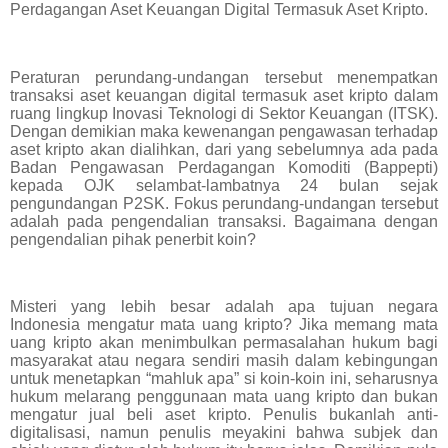
Perdagangan Aset Keuangan Digital Termasuk Aset Kripto.
Peraturan perundang-undangan tersebut menempatkan
transaksi aset keuangan digital termasuk aset kripto dalam
ruang lingkup Inovasi Teknologi di Sektor Keuangan (ITSK).
Dengan demikian maka kewenangan pengawasan terhadap
aset kripto akan dialihkan, dari yang sebelumnya ada pada
Badan Pengawasan Perdagangan Komoditi (Bappepti)
kepada OJK selambat-lambatnya 24 bulan sejak
pengundangan P2SK. Fokus perundang-undangan tersebut
adalah pada pengendalian transaksi. Bagaimana dengan
pengendalian pihak penerbit koin?
Misteri yang lebih besar adalah apa tujuan negara
Indonesia mengatur mata uang kripto? Jika memang mata
uang kripto akan menimbulkan permasalahan hukum bagi
masyarakat atau negara sendiri masih dalam kebingungan
untuk menetapkan “mahluk apa” si koin-koin ini, seharusnya
hukum melarang penggunaan mata uang kripto dan bukan
mengatur jual beli aset kripto. Penulis bukanlah anti-
digitalisasi, namun penulis meyakini bahwa subjek dan