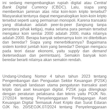
ini sedang mengembangkan rupiah digital atau
Central
Bank Digital Currency
(CBDC). Lalu, siapa yang
memberikan jaminan atas nilai koin-koin kripto tersebut?
Masyarakat tentunya dapat menganalogikan koin-koin kripto
tersebut seperti uang permainan monopoli. Karena transaksi
yang dilakukan adalah peer-to-peer (langsung tanpa
perantara pihak ketiga), maka selama para pemain tersebut
mengakui koin senilai 2000 adalah 2000, maka nilainya
adalah 2000. Berapa banyak sebenarnya koin ini diterbitkan
dan beredar? Siapa yang menerbitkannya? Bagaimana
sistem kontrol jumlah koin yang beredar? Dengan mengacu
pada teori dasar ekonomi, yaitu
supply
dan
demand
(ketersediaan dan permintaan). Semakin banyak koin
beredar berarti nilainya akan semakin rendah.
Undang-Undang Nomor 4 tahun tahun 2023 tentang
Pengembangan dan Penguatan Sektor Keuangan (P2SK)
telah menjadi landasan utama pengaturan transaksi aset
kripto dan aset keuangan digital. P2SK juga dilengkapi
dengan peraturan pelaksana dan teknis yaitu POJK No.
27/2024 tentang Penyelenggaraan Perdagangan Aset
Keuangan Digital Termasuk Aset Kripto dan Surat Edaran
OJK No. 20/SEOJK.07/2024 tentang Penyelenggaraan