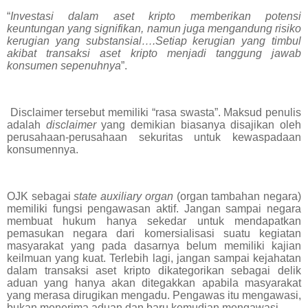
“
Investasi dalam aset kripto memberikan potensi
keuntungan yang signifikan, namun juga mengandung risiko
kerugian yang substansial….Setiap kerugian yang timbul
akibat transaksi aset kripto menjadi tanggung jawab
konsumen sepenuhnya
”.
Disclaimer tersebut memiliki “rasa swasta”. Maksud penulis
adalah
disclaimer
yang demikian biasanya disajikan oleh
perusahaan-perusahaan sekuritas untuk kewaspadaan
konsumennya.
OJK sebagai
state auxiliary organ
(organ tambahan negara)
memiliki fungsi pengawasan aktif. Jangan sampai negara
membuat hukum hanya sekedar untuk mendapatkan
pemasukan negara dari komersialisasi suatu kegiatan
masyarakat yang pada dasarnya belum memiliki kajian
keilmuan yang kuat. Terlebih lagi, jangan sampai kejahatan
dalam transaksi aset kripto dikategorikan sebagai delik
aduan yang hanya akan ditegakkan apabila masyarakat
yang merasa dirugikan mengadu. Pengawas itu mengawasi,
bukan menerima aduan dan baru kemudian mengawasi.